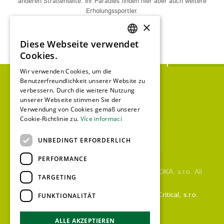
anderen Straßenseite. Ihr Paradies finden hier aber auch weitere
Erholungssportler.
×
Aktivitäten
Diese Webseite verwendet
CZECH
Cookies.
ENGLISH
Wir verwenden Cookies, um die
Benutzerfreundlichkeit unserer Website zu
GERMAN
verbessern. Durch die weitere Nutzung
unserer Webseite stimmen Sie der
Verwendung von Cookies gemäß unserer
Cookie-Richtlinie zu.
Více informací
UNBEDINGT ERFORDERLICH
PERFORMANCE
Copyright 2019 by TENNIS CENTER HLUBOKÁ, s.r.o. All
TARGETING
rights reserved.
FUNKTIONALITÄT
Tvorba webových stránek
od společnosti
Critical, s.r.o.
ALLE AKZEPTIEREN